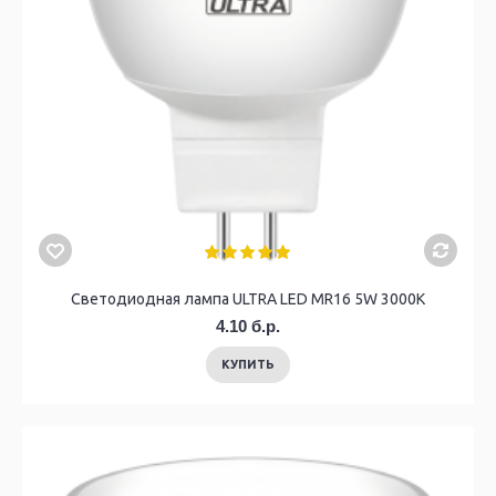
Светодиодный светильник ULTRA LED NR 18W 2800K White
Светодиодная лампа ULTRA LED MR16 5W 3000K
4.10 б.р.
КУПИТЬ