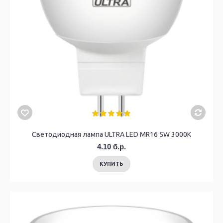
Светодиодный светильник ULTRA LED NR 18W 2800K White
Светодиодная лампа ULTRA LED MR16 5W 3000K
4.10 б.р.
КУПИТЬ