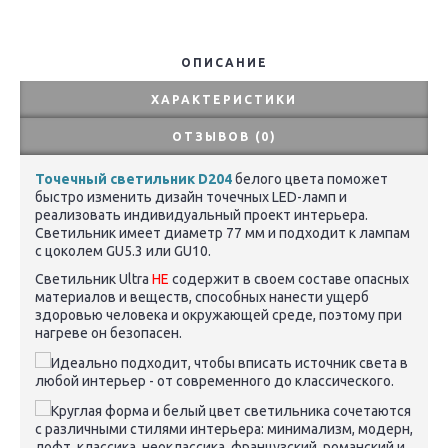
ОПИСАНИЕ
ХАРАКТЕРИСТИКИ
ОТЗЫВОВ (0)
Точечный светильник D204
белого цвета поможет
быстро изменить дизайн точечных LED-ламп и
реализовать индивидуальный проект интерьера.
Светильник имеет диаметр 77 мм и подходит к лампам
с цоколем
GU5.3
или GU10.
Светильник
Ultra
НЕ
содержит в своем составе опасных
материалов и веществ, способных нанести ущерб
здоровью человека и окружающей среде, поэтому при
нагреве он безопасен.
Идеально подходит, чтобы вписать источник света в
любой интерьер - от современного до классического.
Круглая форма и белый цвет светильника сочетаются
с различными стилями интерьера: минимализм, модерн,
лофт, классика, неоклассика, французский, романский и