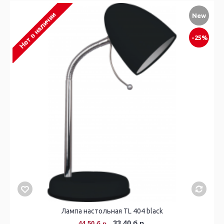
New
-25%
Лампа настольная TL 404 black
33.40 б.р.
44.50 б.р.